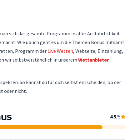
an sich das gesamte Programm in aller Ausführlichkeit
 gemacht. Wie üblich geht es um die Themen Bonus mitsamt
wetten, Programm der
Live Wetten
, Webseite, Einzahlung,
n wir selbstverständlich in unserem
Wettanbieter
spekten. So kannst du für dich selbst entscheiden, ob der
t oder nicht.
nus
4.5
/5