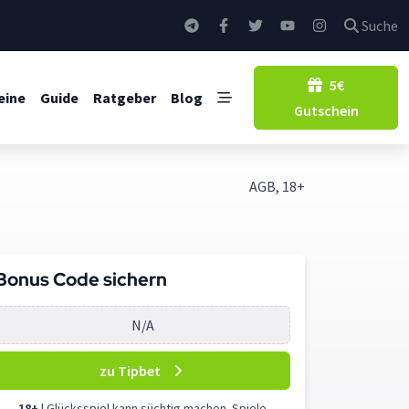
Suche
5€
eine
Guide
Ratgeber
Blog
Gutschein
AGB, 18+
Bonus Code sichern
zu Tipbet
18+
| Glücksspiel kann süchtig machen. Spiele