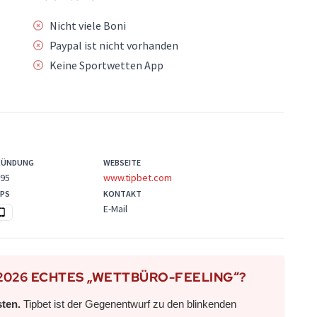
Nicht viele Boni
Paypal ist nicht vorhanden
Keine Sportwetten App
RÜNDUNG
WEBSEITE
95
www.tipbet.com
PS
KONTAKT
E-Mail
 2026 ECHTES „WETTBÜRO-FEELING“?
sten.
Tipbet ist der Gegenentwurf zu den blinkenden