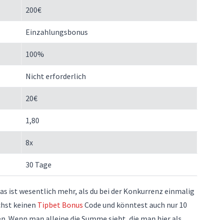
200€
Einzahlungsbonus
100%
Nicht erforderlich
20€
1,80
8x
30 Tage
Das ist wesentlich mehr, als du bei der Konkurrenz einmalig
chst keinen
Tipbet Bonus
Code und könntest auch nur 10
 Wenn man alleine die Summe sieht, die man hier als