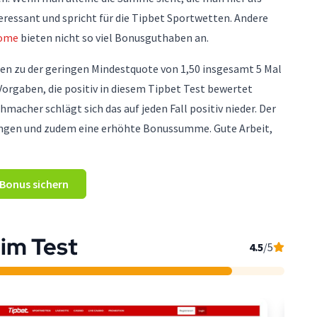
teressant und spricht für die Tipbet Sportwetten. Andere
home
bieten nicht so viel Bonusguthaben an.
en zu der geringen Mindestquote von 1,50 insgesamt 5 Mal
Vorgaben, die positiv in diesem Tipbet Test bewertet
acher schlägt sich das auf jeden Fall positiv nieder. Der
ungen und zudem eine erhöhte Bonussumme. Gute Arbeit,
Bonus sichern
im Test
4.5
/5