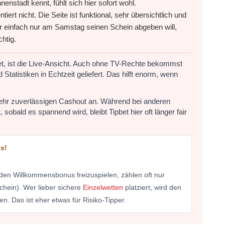
nstadt kennt, fühlt sich hier sofort wohl.
tiert nicht. Die Seite ist funktional, sehr übersichtlich und
r einfach nur am Samstag seinen Schein abgeben will,
htig.
t, ist die Live-Ansicht. Auch ohne TV-Rechte bekommst
 Statistiken in Echtzeit geliefert. Das hilft enorm, wenn
sehr zuverlässigen Cashout an. Während bei anderen
t, sobald es spannend wird, bleibt Tipbet hier oft länger fair
s!
m den Willkommensbonus freizuspielen, zählen oft nur
hein). Wer lieber sichere
Einzelwetten
platziert, wird den
n. Das ist eher etwas für Risiko-Tipper.