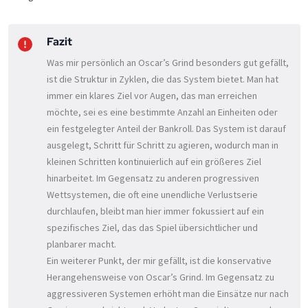
Fazit
Was mir persönlich an Oscar’s Grind besonders gut gefällt,
ist die Struktur in Zyklen, die das System bietet. Man hat
immer ein klares Ziel vor Augen, das man erreichen
möchte, sei es eine bestimmte Anzahl an Einheiten oder
ein festgelegter Anteil der Bankroll. Das System ist darauf
ausgelegt, Schritt für Schritt zu agieren, wodurch man in
kleinen Schritten kontinuierlich auf ein größeres Ziel
hinarbeitet. Im Gegensatz zu anderen progressiven
Wettsystemen, die oft eine unendliche Verlustserie
durchlaufen, bleibt man hier immer fokussiert auf ein
spezifisches Ziel, das das Spiel übersichtlicher und
planbarer macht.
Ein weiterer Punkt, der mir gefällt, ist die konservative
Herangehensweise von Oscar’s Grind. Im Gegensatz zu
aggressiveren Systemen erhöht man die Einsätze nur nach