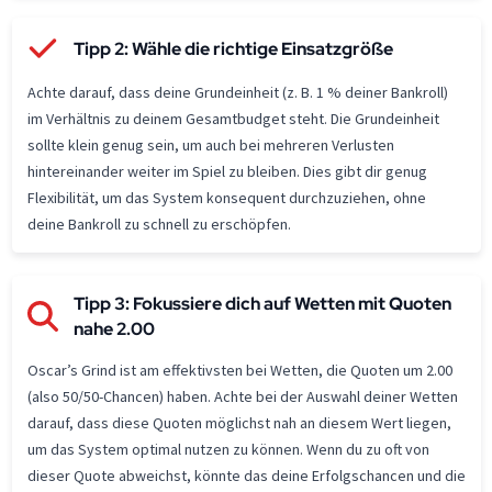
Tipp 2: Wähle die richtige Einsatzgröße
Achte darauf, dass deine Grundeinheit (z. B. 1 % deiner Bankroll)
im Verhältnis zu deinem Gesamtbudget steht. Die Grundeinheit
sollte klein genug sein, um auch bei mehreren Verlusten
hintereinander weiter im Spiel zu bleiben. Dies gibt dir genug
Flexibilität, um das System konsequent durchzuziehen, ohne
deine Bankroll zu schnell zu erschöpfen.
Tipp 3: Fokussiere dich auf Wetten mit Quoten
nahe 2.00
Oscar’s Grind ist am effektivsten bei Wetten, die Quoten um 2.00
(also 50/50-Chancen) haben. Achte bei der Auswahl deiner Wetten
darauf, dass diese Quoten möglichst nah an diesem Wert liegen,
um das System optimal nutzen zu können. Wenn du zu oft von
dieser Quote abweichst, könnte das deine Erfolgschancen und die