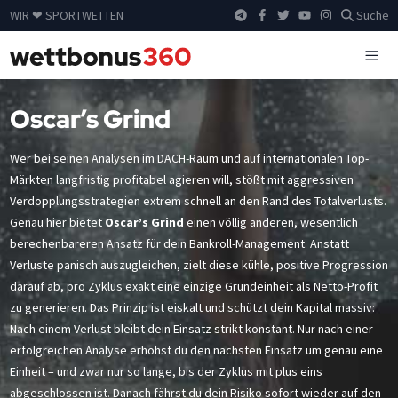
WIR ❤ SPORTWETTEN
Suche
Oscar’s Grind
Wer bei seinen Analysen im DACH-Raum und auf internationalen Top-
Märkten langfristig profitabel agieren will, stößt mit aggressiven
Verdopplungsstrategien extrem schnell an den Rand des Totalverlusts.
Genau hier bietet
Oscar’s Grind
einen völlig anderen, wesentlich
berechenbareren Ansatz für dein Bankroll-Management. Anstatt
Verluste panisch auszugleichen, zielt diese kühle, positive Progression
darauf ab, pro Zyklus exakt eine einzige Grundeinheit als Netto-Profit
zu generieren. Das Prinzip ist eiskalt und schützt dein Kapital massiv:
Nach einem Verlust bleibt dein Einsatz strikt konstant. Nur nach einer
erfolgreichen Analyse erhöhst du den nächsten Einsatz um genau eine
Einheit – und zwar nur so lange, bis der Zyklus mit plus eins
abgeschlossen ist. Danach fährst du dein Risiko sofort wieder auf den