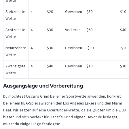
Wette
Siebzehnte
4
$20
Gewinnen
$30
$10
Wette
Achtzehnte
4
$30
Verlieren
$60
$40
Wette
Neunzehnte
4
$30
Gewinnen
-$30
-$10
Wette
Zwanzigste
4
$40
Gewinnen
$10
$30
Wette
Ausgangslage und Vorbereitung
Du möchtest Oscar’s Grind bei einer Sportwette anwenden, konkret
bei einem NBA-Spiel zwischen den Los Angeles Lakers und den Miami
Heat. Wir setzen auf eine Over/Under-Wette, da sie Quoten um die 2.00
bietet und sich perfekt für Oscar’s Grind eignet. Bevor du loslegst,
musst du einige Dinge festlegen: