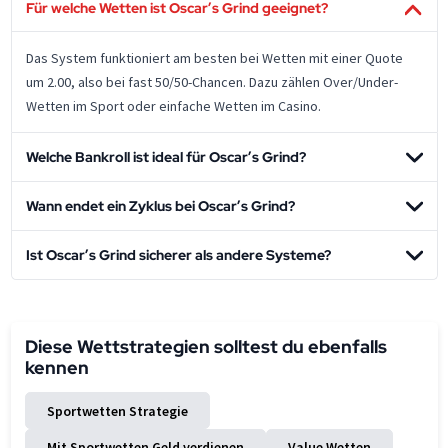
Für welche Wetten ist Oscar’s Grind geeignet?
Das System funktioniert am besten bei Wetten mit einer Quote
um 2.00, also bei fast 50/50-Chancen. Dazu zählen Over/Under-
Wetten im Sport oder einfache Wetten im Casino.
Welche Bankroll ist ideal für Oscar’s Grind?
Wann endet ein Zyklus bei Oscar’s Grind?
Ist Oscar’s Grind sicherer als andere Systeme?
Diese Wettstrategien solltest du ebenfalls
kennen
Sportwetten Strategie
Mit Sportwetten Geld verdienen
Value Wetten