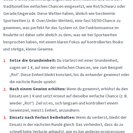
traditionell bei einfachen Chancen eingesetzt, wie Rot/Schwarz oder
Gerade/Ungerade. Diese Wetten haben, ähnlich wie bestimmte
Sportwetten (z. B. Over/Under-Wetten), eine fast 50/50-Chance zu
gewinnen, was perfekt für das System ist. Die Funktionsweise im
Roulette ist daher sehr ähnlich zu dem, was wir bei Sportwetten
besprochen haben, mit einem klaren Fokus auf kontrolliertes Risiko
und stetige, kleine Gewinne.
Setze die Grundeinheit:
Du startest mit einer Grundeinheit,
sagen wir 1 €, auf eine der einfachen Chancen, wie zum Beispiel
„Rot“. Diese Einheit bleibt konstant, bis du entweder gewinnst oder
die nächste Runde spielst.
Nach einem Gewinn erhöhen:
Wenn du gewinnst, erhöhst du den
Einsatz um 1 € und setzt erneut auf dieselbe einfache Chance (z. B.
wieder „Rot“). Ziel ist es, sich langsam und kontrolliert einem
Gewinnziel, meist 1 Einheit, anzunähern.
Einsatz nach Verlust beibehalten:
Wenn du verlierst, bleibt der
Einsatz in der nächsten Runde gleich. Das verhindert, dass du zu
schnell hohe Verluste anhäufst, wie es bei anderen progressiven