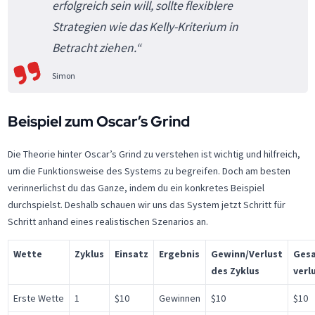
erfolgreich sein will, sollte flexiblere
Strategien wie das Kelly-Kriterium in
Betracht ziehen.“
Simon
Beispiel zum Oscar’s Grind
Die Theorie hinter Oscar’s Grind zu verstehen ist wichtig und hilfreich,
um die Funktionsweise des Systems zu begreifen. Doch am besten
verinnerlichst du das Ganze, indem du ein konkretes Beispiel
durchspielst. Deshalb schauen wir uns das System jetzt Schritt für
Schritt anhand eines realistischen Szenarios an.
Wette
Zyklus
Einsatz
Ergebnis
Gewinn/Verlust
Gesa
des Zyklus
verl
Erste Wette
1
$10
Gewinnen
$10
$10