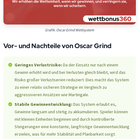
Grafik: Oscar Grind Wettsystem
Vor- und Nachteile von Oscar Grind
Geringes Verlustrisiko:
Da der Einsatz nur nach einem
Gewinn erhöht wird und bei Verlusten gleich bleibt, wird das
Risiko großer Verlustserien reduziert. Dies macht das System
zu einer relativ sicheren Strategie im Vergleich zu
aggressiveren Ansätzen wie Martingale.
Stabile Gewinnentwicklung:
Das System erlaubt es,
Gewinne langsam und stetig zu akkumulieren. Spieler können
mit kleinen Einheiten beginnen und durch kontrollierte
Steigerungen eine konstante, langfristige Gewinnentwicklung
erzielen, was für mehr Stabilität und Planbarkeit sorgt.