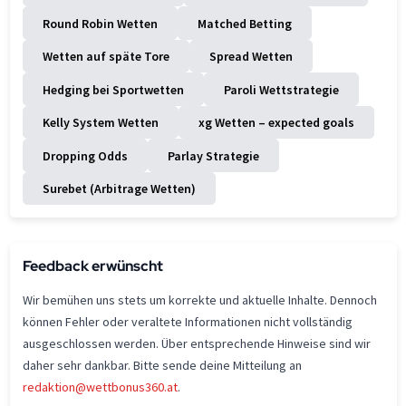
Round Robin Wetten
Matched Betting
Wetten auf späte Tore
Spread Wetten
Hedging bei Sportwetten
Paroli Wettstrategie
Kelly System Wetten
xg Wetten – expected goals
Dropping Odds
Parlay Strategie
Surebet (Arbitrage Wetten)
Feedback erwünscht
Wir bemühen uns stets um korrekte und aktuelle Inhalte. Dennoch
können Fehler oder veraltete Informationen nicht vollständig
ausgeschlossen werden. Über entsprechende Hinweise sind wir
daher sehr dankbar. Bitte sende deine Mitteilung an
redaktion@wettbonus360.at
.