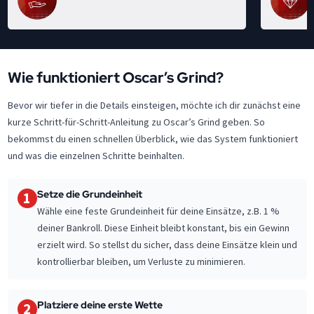
Wie funktioniert Oscar’s Grind?
Bevor wir tiefer in die Details einsteigen, möchte ich dir zunächst eine
kurze Schritt-für-Schritt-Anleitung zu Oscar’s Grind geben. So
bekommst du einen schnellen Überblick, wie das System funktioniert
und was die einzelnen Schritte beinhalten.
Setze die Grundeinheit
1
Wähle eine feste Grundeinheit für deine Einsätze, z.B. 1 %
deiner Bankroll. Diese Einheit bleibt konstant, bis ein Gewinn
erzielt wird. So stellst du sicher, dass deine Einsätze klein und
kontrollierbar bleiben, um Verluste zu minimieren.
Platziere deine erste Wette
2