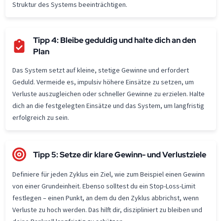
Struktur des Systems beeinträchtigen.
Tipp 4: Bleibe geduldig und halte dich an den
Plan
Das System setzt auf kleine, stetige Gewinne und erfordert
Geduld. Vermeide es, impulsiv höhere Einsätze zu setzen, um
Verluste auszugleichen oder schneller Gewinne zu erzielen. Halte
dich an die festgelegten Einsätze und das System, um langfristig
erfolgreich zu sein.
Tipp 5: Setze dir klare Gewinn- und Verlustziele
Definiere für jeden Zyklus ein Ziel, wie zum Beispiel einen Gewinn
von einer Grundeinheit. Ebenso solltest du ein Stop-Loss-Limit
festlegen – einen Punkt, an dem du den Zyklus abbrichst, wenn
Verluste zu hoch werden. Das hilft dir, diszipliniert zu bleiben und