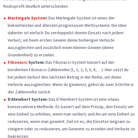
Risikoprofil deutlich unterscheiden.
Martingale System
:
Das Martingale-System ist eines der
bekanntesten und ältesten progressiven Wettsysteme. Die Idee
dahinter ist einfach: Du verdoppelst deinen Einsatz nach jedem
Verlust, um beim ersten Gewinn deine bisherigen Verluste
auszugleichen und zusätzlich einen kleinen Gewinn (deine
Grundeinheit) zu erzielen.
Fibonacci
System:
Das Fibonacci-System basiert auf der
berühmten Fibonacci-Zahlenreihe (1, 1, 2, 3, 5, 8, …). Hier setzt du
bei jedem Verlust den nächsten Betrag in der Reihe, um deine
Verluste auszugleichen. Wenn du gewinnst, gehst du zwei Schritte in
der Zahlenreihe zurück.
D’Alembert System:
Das D’Alembert-System ist eine etwas
konservativere Methode. Es basiert auf dem Prinzip, den Einsatz um
eine Einheit zu erhöhen, wenn man verliert, und ihn um eine Einheit zu
reduzieren, wenn man gewinnt. Ziel ist es, die Einsätze langsam zu
steigern oder zu reduzieren, um Gewinne zu erzielen und Verluste zu
begrenzen.