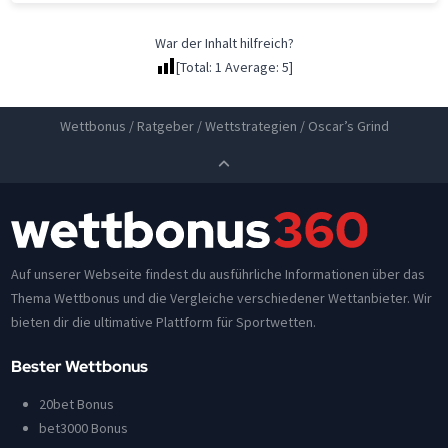
War der Inhalt hilfreich?
[Total:
1
Average:
5
]
Wettbonus
/
Ratgeber
/
Wettstrategien
/
Oscar’s Grind
Auf unserer Webseite findest du ausführliche Informationen über das
Thema Wettbonus und die Vergleiche verschiedener Wettanbieter. Wir
bieten dir die ultimative Plattform für Sportwetten.
Bester Wettbonus
20bet Bonus
bet3000 Bonus