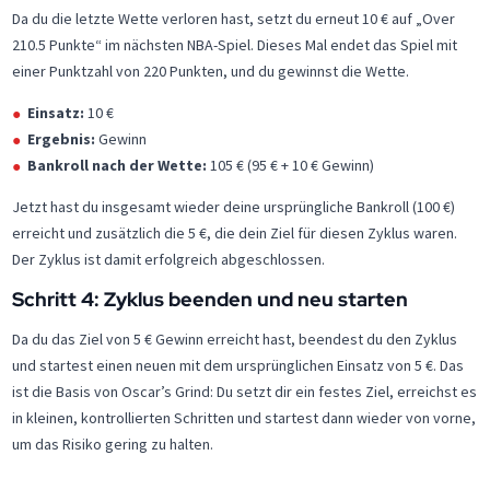
Da du die letzte Wette verloren hast, setzt du erneut 10 € auf „Over
210.5 Punkte“ im nächsten NBA-Spiel. Dieses Mal endet das Spiel mit
einer Punktzahl von 220 Punkten, und du gewinnst die Wette.
Einsatz:
10 €
Ergebnis:
Gewinn
Bankroll nach der Wette:
105 € (95 € + 10 € Gewinn)
Jetzt hast du insgesamt wieder deine ursprüngliche Bankroll (100 €)
erreicht und zusätzlich die 5 €, die dein Ziel für diesen Zyklus waren.
Der Zyklus ist damit erfolgreich abgeschlossen.
Schritt 4: Zyklus beenden und neu starten
Da du das Ziel von 5 € Gewinn erreicht hast, beendest du den Zyklus
und startest einen neuen mit dem ursprünglichen Einsatz von 5 €. Das
ist die Basis von Oscar’s Grind: Du setzt dir ein festes Ziel, erreichst es
in kleinen, kontrollierten Schritten und startest dann wieder von vorne,
um das Risiko gering zu halten.