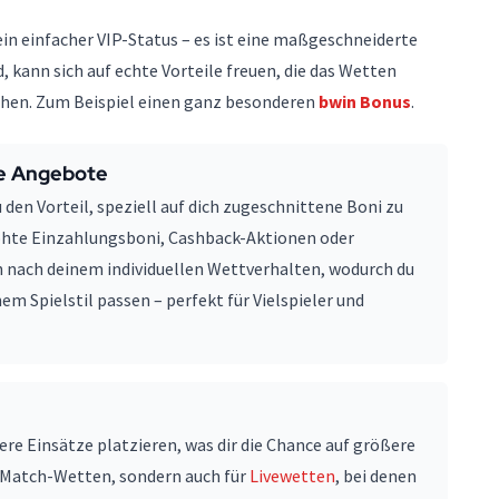
ein einfacher VIP-Status – es ist eine maßgeschneiderte
, kann sich auf echte Vorteile freuen, die das Wetten
chen. Zum Beispiel einen ganz besonderen
bwin Bonus
.
te Angebote
den Vorteil, speziell auf dich zugeschnittene Boni zu
öhte Einzahlungsboni, Cashback-Aktionen oder
ch nach deinem individuellen Wettverhalten, wodurch du
m Spielstil passen – perfekt für Vielspieler und
re Einsätze platzieren, was dir die Chance auf größere
re-Match-Wetten, sondern auch für
Livewetten
, bei denen