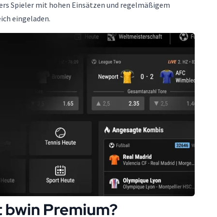
ders Spieler mit hohen Einsätzen und regelmäßigem
ich eingeladen.
et bwin Premium?