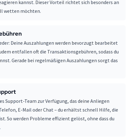
reagieren kannst. Dieser Vorteil richtet sich besonders an
ell wetten möchten.
Gebühren
eder: Deine Auszahlungen werden bevorzugt bearbeitet
udem entfallen oft die Transaktionsgebühren, sodass du
annst. Gerade bei regelmäßigen Auszahlungen sorgt das
upport
les Support-Team zur Verfügung, das deine Anliegen
Telefon, E-Mail oder Chat – du erhältst schnell Hilfe, die
st. So werden Probleme effizient gelöst, ohne dass du
.