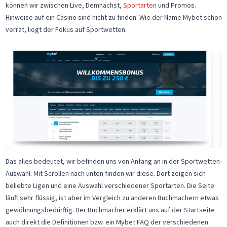
können wir zwischen Live, Demnächst,
Sportarten
und Promos.
Hinweise auf ein Casino sind nicht zu finden. Wie der Name Mybet schon
verrät, liegt der Fokus auf Sportwetten.
Das alles bedeutet, wir befinden uns von Anfang an in der Sportwetten-
Auswahl. Mit Scrollen nach unten finden wir diese. Dort zeigen sich
beliebte Ligen und eine Auswahl verschiedener Sportarten. Die Seite
läuft sehr flüssig, ist aber im Vergleich zu anderen Buchmachern etwas
gewöhnungsbedürftig. Der Buchmacher erklärt uns auf der Startseite
auch direkt die Definitionen bzw. ein Mybet FAQ der verschiedenen