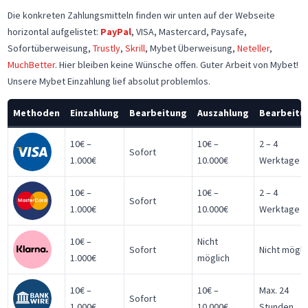
Die konkreten Zahlungsmitteln finden wir unten auf der Webseite
horizontal aufgelistet:
PayPal
, VISA, Mastercard, Paysafe,
Sofortüberweisung,
Trustly
,
Skrill
, Mybet Überweisung,
Neteller
,
MuchBetter
. Hier bleiben keine Wünsche offen. Guter Arbeit von Mybet!
Unsere Mybet Einzahlung lief absolut problemlos.
Methoden
Einzahlung
Bearbeitung
Auszahlung
Bearbeitu
10€ –
10€ –
2 – 4
Sofort
1.000€
10.000€
Werktage
10€ –
10€ –
2 – 4
Sofort
1.000€
10.000€
Werktage
10€ –
Nicht
Sofort
Nicht mögli
1.000€
möglich
10€ –
10€ –
Max. 24
Sofort
1.000€
10.000€
Stunden