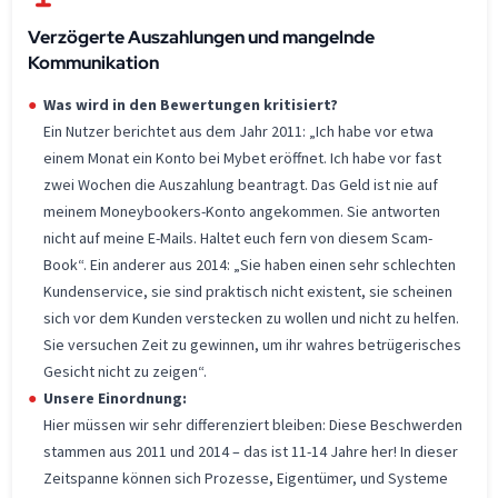
Verzögerte Auszahlungen und mangelnde
Kommunikation
Was wird in den Bewertungen kritisiert?
Ein Nutzer berichtet aus dem Jahr 2011: „Ich habe vor etwa
einem Monat ein Konto bei Mybet eröffnet. Ich habe vor fast
zwei Wochen die Auszahlung beantragt. Das Geld ist nie auf
meinem Moneybookers-Konto angekommen. Sie antworten
nicht auf meine E-Mails. Haltet euch fern von diesem Scam-
Book“. Ein anderer aus 2014: „Sie haben einen sehr schlechten
Kundenservice, sie sind praktisch nicht existent, sie scheinen
sich vor dem Kunden verstecken zu wollen und nicht zu helfen.
Sie versuchen Zeit zu gewinnen, um ihr wahres betrügerisches
Gesicht nicht zu zeigen“.
Unsere Einordnung:
Hier müssen wir sehr differenziert bleiben: Diese Beschwerden
stammen aus 2011 und 2014 – das ist 11-14 Jahre her! In dieser
Zeitspanne können sich Prozesse, Eigentümer, und Systeme