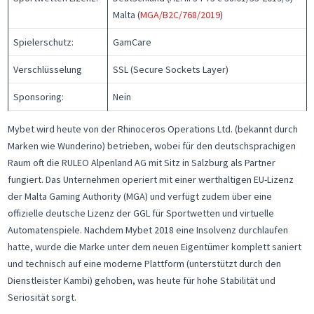
Malta (
MGA/B2C/768/2019
)
Spielerschutz:
GamCare
Verschlüsselung
SSL (Secure Sockets Layer)
Sponsoring:
Nein
Mybet wird heute von der Rhinoceros Operations Ltd. (bekannt durch
Marken wie Wunderino) betrieben, wobei für den deutschsprachigen
Raum oft die RULEO Alpenland AG mit Sitz in Salzburg als Partner
fungiert. Das Unternehmen operiert mit einer werthaltigen EU-Lizenz
der Malta Gaming Authority (MGA) und verfügt zudem über eine
offizielle deutsche Lizenz der GGL für Sportwetten und virtuelle
Automatenspiele. Nachdem Mybet 2018 eine Insolvenz durchlaufen
hatte, wurde die Marke unter dem neuen Eigentümer komplett saniert
und technisch auf eine moderne Plattform (unterstützt durch den
Dienstleister Kambi) gehoben, was heute für hohe Stabilität und
Seriosität sorgt.