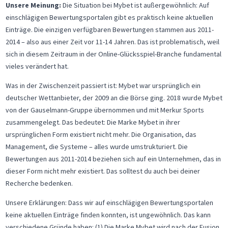
Unsere Meinung:
Die Situation bei Mybet ist außergewöhnlich: Auf
einschlägigen Bewertungsportalen gibt es praktisch keine aktuellen
Einträge. Die einzigen verfügbaren Bewertungen stammen aus 2011-
2014 – also aus einer Zeit vor 11-14 Jahren. Das ist problematisch, weil
sich in diesem Zeitraum in der Online-Glücksspiel-Branche fundamental
vieles verändert hat.
Was in der Zwischenzeit passiert ist: Mybet war ursprünglich ein
deutscher Wettanbieter, der 2009 an die Börse ging. 2018 wurde Mybet
von der Gauselmann-Gruppe übernommen und mit Merkur Sports
zusammengelegt. Das bedeutet: Die Marke Mybet in ihrer
ursprünglichen Form existiert nicht mehr. Die Organisation, das
Management, die Systeme – alles wurde umstrukturiert. Die
Bewertungen aus 2011-2014 beziehen sich auf ein Unternehmen, das in
dieser Form nicht mehr existiert. Das solltest du auch bei deiner
Recherche bedenken.
Unsere Erklärungen: Dass wir auf einschlägigen Bewertungsportalen
keine aktuellen Einträge finden konnten, ist ungewöhnlich. Das kann
verschiedene Gründe haben: (1) Die Marke Mybet wird nach der Fusion