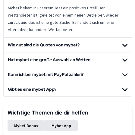
Mybet bekam in unserem Test ein positives Urteil. Der
Wettanbieter ist, geleitet von einem neuen Betreiber, wieder
zurück und das ist eine gute Sache. Es handelt sich um eine
Alternative für andere Wettanbieter.
Wie gut sind die Quoten von mybet?
Hat mybet eine große Auswahl an Wetten
Kann ich bei mybet mit PayPal zahlen?
Gibt es eine mybet App?
Wichtige Themen die dir helfen
Mybet Bonus
Mybet App