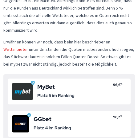
Gegenteil: er ist ein Nachteil. Allerdings könnte es durchaus sein, dass
nur die Kunden aus Deutschland wirklich betroffen sind. Denn 5 %
umfasst auch die offizielle Wettsteuer, welche es in Österreich nicht
gibt. Allerdings erwarten wir dann eigentlich, dass dies auch genau so
kommuniziert wird.
Erwähnen können wir noch, dass beim hier beschriebenen
Wettanbieter
unter Umständen die Quoten mal besonders hoch liegen,
das Stichwort lautet in solchen Fällen Quoten Boost. So etwas gibt es
bei mybet zwar nicht ständig, jedoch besteht die Möglichkeit.
%
96,6
MyBet
Platz 5 im Ranking
%
96,7
GGbet
Platz 4 im Ranking