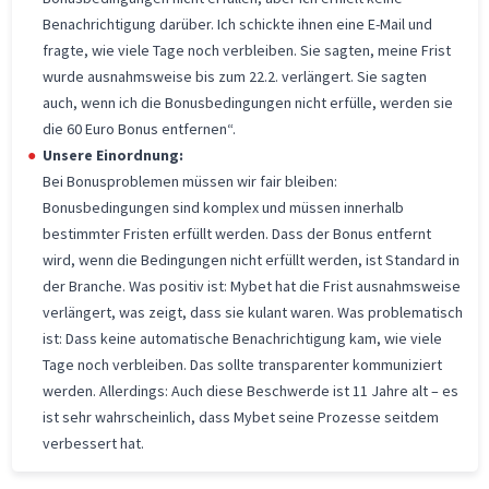
Benachrichtigung darüber. Ich schickte ihnen eine E-Mail und
fragte, wie viele Tage noch verbleiben. Sie sagten, meine Frist
wurde ausnahmsweise bis zum 22.2. verlängert. Sie sagten
auch, wenn ich die Bonusbedingungen nicht erfülle, werden sie
die 60 Euro Bonus entfernen“.
Unsere Einordnung:
Bei Bonusproblemen müssen wir fair bleiben:
Bonusbedingungen sind komplex und müssen innerhalb
bestimmter Fristen erfüllt werden. Dass der Bonus entfernt
wird, wenn die Bedingungen nicht erfüllt werden, ist Standard in
der Branche. Was positiv ist: Mybet hat die Frist ausnahmsweise
verlängert, was zeigt, dass sie kulant waren. Was problematisch
ist: Dass keine automatische Benachrichtigung kam, wie viele
Tage noch verbleiben. Das sollte transparenter kommuniziert
werden. Allerdings: Auch diese Beschwerde ist 11 Jahre alt – es
ist sehr wahrscheinlich, dass Mybet seine Prozesse seitdem
verbessert hat.