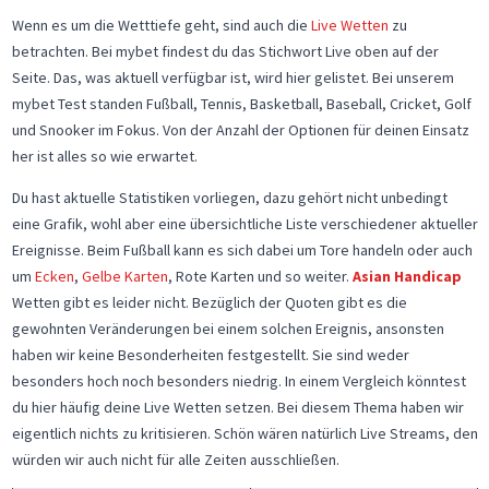
Wenn es um die Wetttiefe geht, sind auch die
Live Wetten
zu
betrachten. Bei mybet findest du das Stichwort Live oben auf der
Seite. Das, was aktuell verfügbar ist, wird hier gelistet. Bei unserem
mybet Test standen Fußball, Tennis, Basketball, Baseball, Cricket, Golf
und Snooker im Fokus. Von der Anzahl der Optionen für deinen Einsatz
her ist alles so wie erwartet.
Du hast aktuelle Statistiken vorliegen, dazu gehört nicht unbedingt
eine Grafik, wohl aber eine übersichtliche Liste verschiedener aktueller
Ereignisse. Beim Fußball kann es sich dabei um Tore handeln oder auch
um
Ecken
,
Gelbe Karten
, Rote Karten und so weiter.
Asian Handicap
Wetten gibt es leider nicht. Bezüglich der Quoten gibt es die
gewohnten Veränderungen bei einem solchen Ereignis, ansonsten
haben wir keine Besonderheiten festgestellt. Sie sind weder
besonders hoch noch besonders niedrig. In einem Vergleich könntest
du hier häufig deine Live Wetten setzen. Bei diesem Thema haben wir
eigentlich nichts zu kritisieren. Schön wären natürlich Live Streams, den
würden wir auch nicht für alle Zeiten ausschließen.